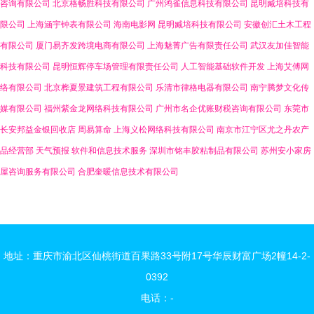
咨询有限公司
北京格畅胜科技有限公司
广州鸿雀信息科技有限公司
昆明臧培科技有
限公司
上海涵宇钟表有限公司
海南电影网
昆明臧培科技有限公司
安徽创汇土木工程
有限公司
厦门易齐发跨境电商有限公司
上海魅菁广告有限责任公司
武汉友加佳智能
科技有限公司
昆明恒辉停车场管理有限责任公司
人工智能基础软件开发
上海艾傅网
络有限公司
北京桦夏景建筑工程有限公司
乐清市律格电器有限公司
南宁腾梦文化传
媒有限公司
福州紫金龙网络科技有限公司
广州市名企优账财税咨询有限公司
东莞市
长安邦益金银回收店
周易算命
上海义松网络科技有限公司
南京市江宁区尤之丹农产
品经营部
天气预报
软件和信息技术服务
深圳市铭丰胶粘制品有限公司
苏州安小家房
屋咨询服务有限公司
合肥奎暖信息技术有限公司
地址：重庆市渝北区仙桃街道百果路33号附17号华辰财富广场2幢14-2-
0392
电话：-