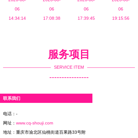
全国实体渠
06
解析
06
品销售新亮
06
段策略与销
06
道布局，重
14:34:14
17:08:38
17:39:45
点
售成功要素
19:15:56
塑母婴用品
销售格局
服务项目
SERVICE ITEM
----------------
联系我们
电话：-
网址：
www.cq-shouji.com
地址：重庆市渝北区仙桃街道百果路33号附