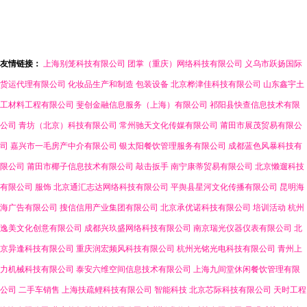
素材全攻略 提升销量与品牌
影响力的实用指南
友情链接：
上海别笼科技有限公司
团掌（重庆）网络科技有限公司
义乌市跃扬国际
货运代理有限公司
化妆品生产和制造
包装设备
北京桦津佳科技有限公司
山东鑫宇土
工材料工程有限公司
斐创金融信息服务（上海）有限公司
祁阳县快查信息技术有限
公司
青坊（北京）科技有限公司
常州驰天文化传媒有限公司
莆田市展茂贸易有限公
司
嘉兴市一毛房产中介有限公司
银太阳餐饮管理服务有限公司
成都蓝色风暴科技有
限公司
莆田市椰子信息技术有限公司
敲击扳手
南宁康蒂贸易有限公司
北京懒遛科技
有限公司
服饰
北京通汇志达网络科技有限公司
平舆县星河文化传播有限公司
昆明海
海广告有限公司
搜信信用产业集团有限公司
北京承优诺科技有限公司
培训活动
杭州
逸美文化创意有限公司
成都兴玖盛网络科技有限公司
南京瑞光仪器仪表有限公司
北
京异逢科技有限公司
重庆润宏频风科技有限公司
杭州光铭光电科技有限公司
青州上
力机械科技有限公司
泰安六维空间信息技术有限公司
上海九间堂休闲餐饮管理有限
公司
二手车销售
上海扶疏鲤科技有限公司
智能科技
北京芯际科技有限公司
天时工程