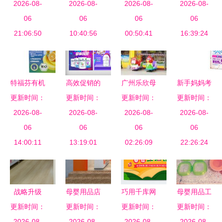
用品厂 母
2026-08-
专注母婴用
2026-08-
呵护新肤系
2026-08-
全球直邮开
2026-08-
婴胎教加盟
06
品销售，守
06
列产品导览
06
06
始
连锁火爆招
21:06:50
护家庭健康
10:40:56
——专门母
00:50:41
16:39:24
商中
需求
婴洗护，呵
护呵护的里
里外外
特福芬有机
高效促销的
广州乐欣母
新手妈妈考
奶粉价格与
更新时间：
更新时间：
视觉密码
更新时间：
婴用品 专
拉选货攻略
更新时间：
直销服务全
2026-08-
揭秘618母
2026-08-
注品质，呵
2026-08-
母婴大促销
2026-08-
解析 北京
06
婴素材设计
06
护母婴健康
06
必败清单
06
孕婴用品批
14:00:11
13:19:01
精髓
02:26:09
22:26:24
发网推荐
战略升级
母婴用品店
巧用千库网
母婴用品工
芽仔携手十
更新时间：
加盟排行与
更新时间：
设计素材，
更新时间：
作室选址指
更新时间：
月童子开启
2026-08-
销售策略全
2026-08-
打造母婴用
2026-08-
南 优选地
2026-08-